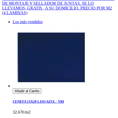
DE MONTAJE Y SELLADOR DE JUNTAS. SE LO
LLEVAMOS, GRATIS , A SU DOMICILIO. PRECIO POR M2
(4 LAMINAS)
Los más vendidos
Añadir al Carrito
CENEFA 15X20 LISO AZUL - YRI
32.67€/m2