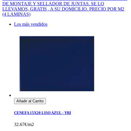
DE MONTAJE Y SELLADOR DE JUNTAS. SE LO
LLEVAMOS, GRATIS , A SU DOMICILIO. PRECIO POR M2
(4 LAMINAS)
Los más vendidos
Añadir al Carrito
CENEFA 15X20 LISO AZUL - YRI
32.67€/m2